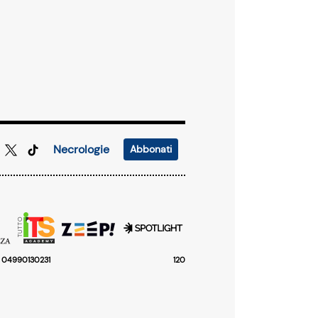
Necrologie
Abbonati
F. 04990130231
120