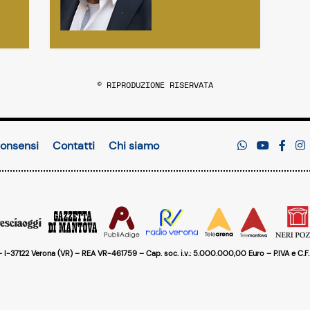
© RIPRODUZIONE RISERVATA
onsensi
Contatti
Chi siamo
 – I-37122 Verona (VR) – REA VR-461759 – Cap. soc. i.v.: 5.000.000,00 Euro – P.IVA e C.