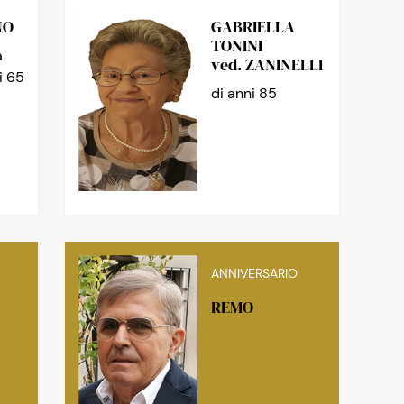
NO
GABRIELLA
TONINI
a
ved. ZANINELLI
i 65
di anni 85
ANNIVERSARIO
REMO